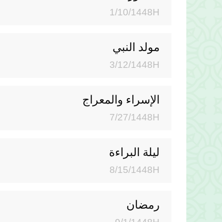
1/10/1448H
مولد النبي
3/12/1448H
الإسراء والمعراج
7/27/1448H
ليلة البراءة
8/15/1448H
رمضان