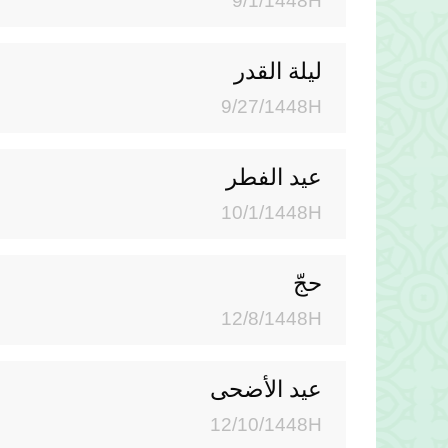
9/1/1448H
لیلة القدر
9/27/1448H
عيد الفطر
10/1/1448H
حجّ
12/8/1448H
عيد الأضحى
12/10/1448H