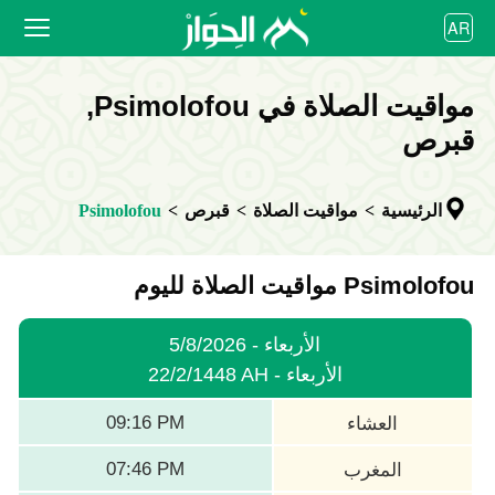
العربية
AR
বাংলা
English
الرئيسية
مواقيت الصلاة في Psimolofou,
bahasa Indonesia
اردو
قبرص
مواقيت الصلاة
التقويم
الرئيسية
>
مواقيت الصلاة
>
قبرص
>
Psimolofou
التعاون
Psimolofou مواقيت الصلاة لليوم
5/8/2026 - الأربعاء
22/2/1448 AH - الأربعاء
09:16 PM
العشاء
07:46 PM
المغرب