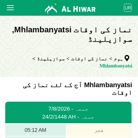
العربية
UR
বাংলা
English
ہوم
نماز کی اوقات Mhlambanyatsi,
bahasa Indonesia
اردو
سوازیلینڈ
نماز کیا اوقات
کیلنڈر
ہوم
>
نماز کی اوقات
>
سوازیلینڈ
>
کوآپریٹ
Mhlambanyatsi
Mhlambanyatsi آج کے لئے نماز کی
اوقات
7/8/2026 - جمعہ
24/2/1448 AH - جمعہ
فجر
05:12 AM