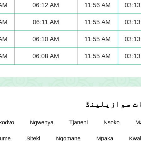
 AM
06:12 AM
11:56 AM
03:1
 AM
06:11 AM
11:55 AM
03:1
 AM
06:10 AM
11:55 AM
03:1
 AM
06:08 AM
11:55 AM
03:1
ات سوازیلینڈ
kodvo
Ngwenya
Tjaneni
Nsoko
M
lume
Siteki
Ngomane
Mpaka
Kwal