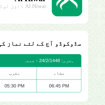
Al Hiwar ڈاؤن لوڈ کریں اور اپنے فون پر نمازکی الرٹس حاصل کریں۔.
سڈوکوڈو آج کے لئے نماز کی
ہجری: 24/2/1448 - جمعہ
عشاء
مغرب
05:30 PM
06:45 PM