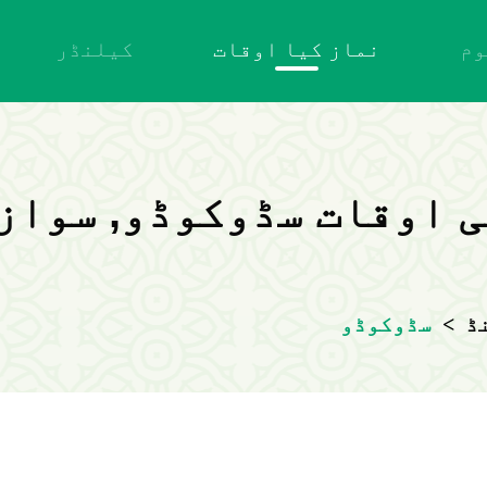
وم
نماز کیا اوقات
کیلنڈر
ی اوقات سڈوکوڈو, سواز
ڈ
>
سڈوکوڈو