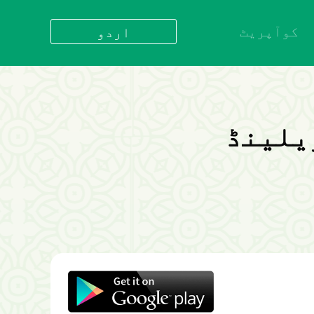
کوآپریٹ
اردو
العربية
বাংলা
English
bahasa Indonesia
یلینڈ
اردو