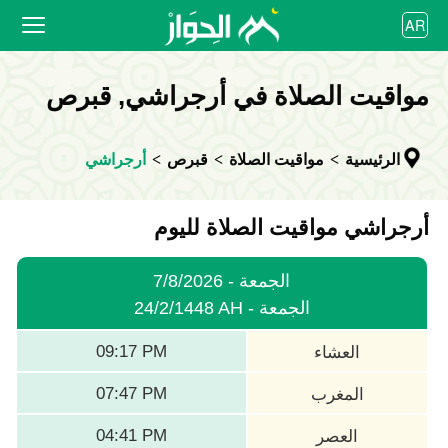
العربية
AR
বাংলা
English
الرئيسية
مواقيت الصلاة في أرجراشي, قبرص
bahasa Indonesia
اردو
مواقيت الصلاة
الرئيسية
>
مواقيت الصلاة
>
قبرص
>
أرجراشي
التقويم
التعاون
أرجراشي مواقيت الصلاة لليوم
7/8/2026 - الجمعة
24/2/1448 AH - الجمعة
09:17 PM
العشاء
07:47 PM
المغرب
04:41 PM
العصر